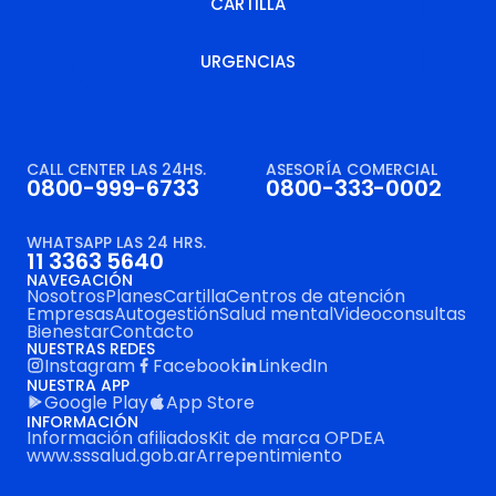
QUIERO ASOCIARME
CARTILLA
URGENCIAS
CARTILLA
URGENCIAS
CALL CENTER LAS 24HS.
ASESORÍA COMERCIAL
0800-999-6733
0800-333-0002
WHATSAPP LAS 24 HRS.
11 3363 5640
NAVEGACIÓN
Nosotros
Planes
Cartilla
Centros de atención
Empresas
Autogestión
Salud mental
Videoconsultas
Bienestar
Contacto
NUESTRAS REDES
Instagram
Facebook
LinkedIn
NUESTRA APP
Google Play
App Store
INFORMACIÓN
Información afiliados
Kit de marca OPDEA
www.sssalud.gob.ar
Arrepentimiento