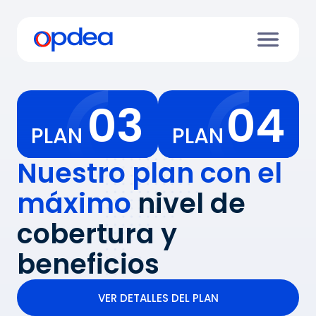
03
04
PLAN
PLAN
Nuestro plan con el
máximo
nivel de
cobertura y
beneficios
VER DETALLES DEL PLAN