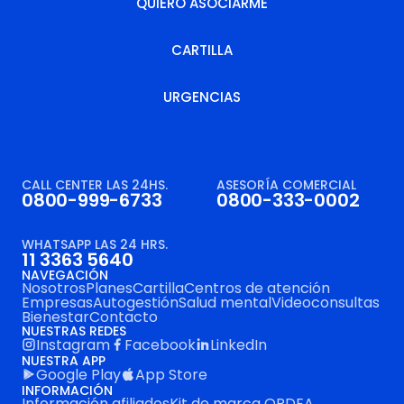
QUIERO ASOCIARME
QUIERO ASOCIARME
CARTILLA
URGENCIAS
CARTILLA
URGENCIAS
CALL CENTER LAS 24HS.
ASESORÍA COMERCIAL
0800-999-6733
0800-333-0002
WHATSAPP LAS 24 HRS.
11 3363 5640
NAVEGACIÓN
Nosotros
Planes
Cartilla
Centros de atención
Empresas
Autogestión
Salud mental
Videoconsultas
Bienestar
Contacto
NUESTRAS REDES
Instagram
Facebook
LinkedIn
NUESTRA APP
Google Play
App Store
INFORMACIÓN
Información afiliados
Kit de marca OPDEA