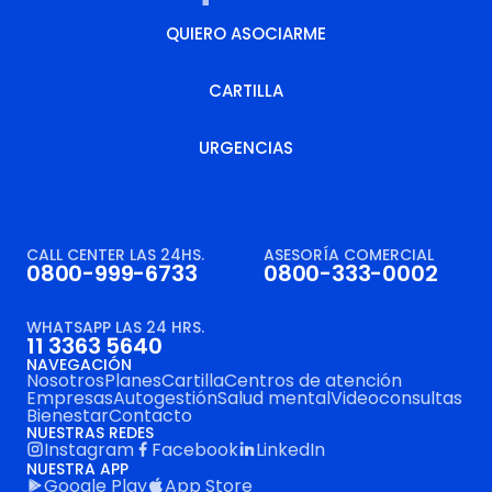
QUIERO ASOCIARME
QUIERO ASOCIARME
CARTILLA
URGENCIAS
CARTILLA
URGENCIAS
CALL CENTER LAS 24HS.
ASESORÍA COMERCIAL
0800-999-6733
0800-333-0002
WHATSAPP LAS 24 HRS.
11 3363 5640
NAVEGACIÓN
Nosotros
Planes
Cartilla
Centros de atención
Empresas
Autogestión
Salud mental
Videoconsultas
Bienestar
Contacto
NUESTRAS REDES
Instagram
Facebook
LinkedIn
NUESTRA APP
Google Play
App Store